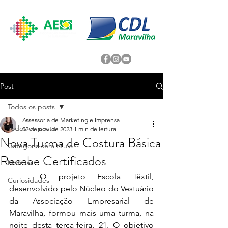
Post
Todos os posts
Assessoria de Marketing e Imprensa
Todos os posts
22 de nov. de 2023
1 min de leitura
Nova Turma de Costura Básica
Categoria sem título
Recebe Certificados
Noticias
O projeto Escola Têxtil, 
Curiosidades
desenvolvido pelo Núcleo do Vestuário 
da Associação Empresarial de 
Maravilha, formou mais uma turma, na 
noite desta terça-feira, 21. O objetivo 