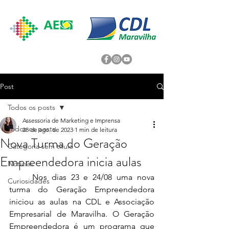
Post
Todos os posts
Assessoria de Marketing e Imprensa
Todos os posts
28 de ago. de 2023
1 min de leitura
Nova Turma do Geração
Categoria sem título
Empreendedora inicia aulas
Noticias
	Nos dias 23 e 24/08 uma nova 
Curiosidades
turma do Geração Empreendedora 
iniciou as aulas na CDL e Associação 
Empresarial de Maravilha. 
O Geração 
Empreendedora é um programa que 