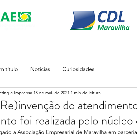
s
Soluções Empresariais
Empreender
Associe-se
m título
Noticias
Curiosidades
eting e Imprensa
13 de mai. de 2021
1 min de leitura
(Re)invenção do atendimento
to foi realizada pelo núcleo
gado a Associação Empresarial de Maravilha em parceri