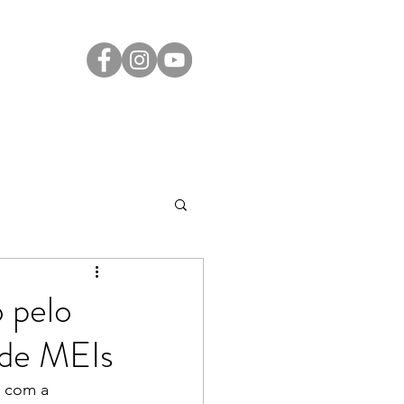
Transparência
Contato
LGPD
 pelo
 de MEIs
a com a 