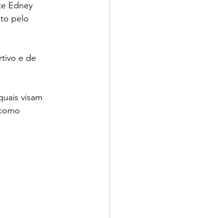
nte Edney 
to pelo 
tivo e de 
uais visam 
 como 