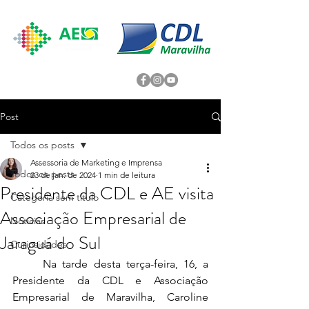
Post
Todos os posts
Assessoria de Marketing e Imprensa
Todos os posts
23 de jan. de 2024
1 min de leitura
Presidente da CDL e AE visita
Categoria sem título
Associação Empresarial de
Noticias
Jaraguá do Sul
Curiosidades
	Na tarde desta terça-feira, 16, a 
Presidente da CDL e Associação 
Empresarial de Maravilha, Caroline 