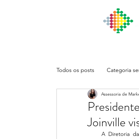
Início
Institucional
Notícia
Todos os posts
Categoria se
Assessoria de Mark
President
Joinville 
	A Diretoria da CDL e Associação Empresarial de Maravilha recebeu na sede das 