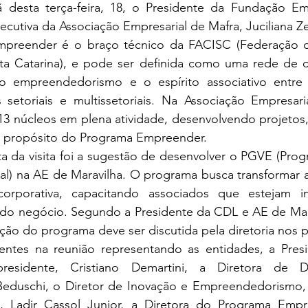
 desta terça-feira, 18, o Presidente da Fundação Em
ecutiva da Associação Empresarial de Mafra, Juciliana Z
ta Catarina), e pode ser definida como uma rede de 
o empreendedorismo e o espírito associativo entre 
 setoriais e multissetoriais. Na Associação Empresaria
13 núcleos em plena atividade, desenvolvendo projetos,
o propósito do Programa Empreender.
ial) na AE de Maravilha. O programa busca transformar 
orporativa, capacitando associados que estejam in
 do negócio. Segundo a Presidente da CDL e AE de Marav
ção do programa deve ser discutida pela diretoria nos 
presidente, Cristiano Demartini, a Diretora de De
 Beduschi, o Diretor de Inovação e Empreendedorismo, 
a, Ladir Cassol Junior, a Diretora do Programa Empre