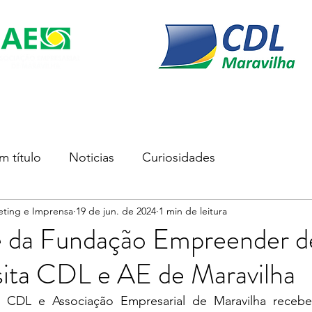
s
Soluções Empresariais
Empreender
Associe-se
m título
Noticias
Curiosidades
eting e Imprensa
19 de jun. de 2024
1 min de leitura
e da Fundação Empreender d
visita CDL e AE de Maravilha