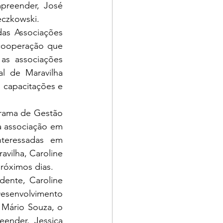
preender, José 
eczkowski.
cooperação que 
as associações 
l de Maravilha 
 capacitações e 
a associação em 
teressadas em 
ilha, Caroline 
próximos dias.
senvolvimento 
Mário Souza, o 
ender, Jessica 