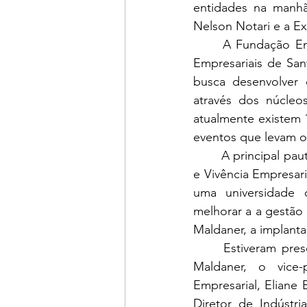
entidades na manhã
Nelson Notari e a Ex
	A Fundação Empreender é o braço técnico da FACISC (Federação das Associações 
Empresariais de San
busca desenvolver 
através dos núcleos
atualmente existem 
eventos que levam 
	A principal pauta da visita foi a sugestão de desenvolver o PGVE (Programa de Gestão 
e Vivência Empresar
uma universidade c
melhorar a a gestão
Maldaner, a implanta
	Estiveram presentes na reunião representando as entidades, a Presidente, Caroline 
Maldaner, o vice-
Empresarial, Eliane
Diretor de Indústri