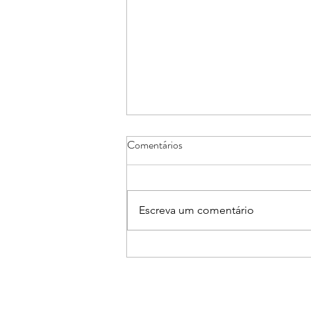
Comentários
Escreva um comentário
Núcleos de Casa e Decoração e
de Arquitetos e Engenheiros
promovem Workshop sobre Pisos
Aquecidos