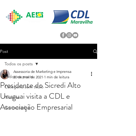
Post
Todos os posts
Assessoria de Marketing e Imprensa
Todos os posts
20 de mai. de 2021
1 min de leitura
Presidente do Sicredi Alto
Categoria sem título
Uruguai visita a CDL e
Noticias
Associação Empresarial
Curiosidades