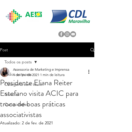
Post
Todos os posts
Assessoria de Marketing e Imprensa
Todos os posts
1 de fev. de 2021
1 min de leitura
Presidente Eliana Reiter
Categoria sem título
Estefano visita ACIC para
Noticias
troca de boas práticas
Curiosidades
associativistas
Atualizado:
2 de fev. de 2021