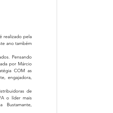
 realizado pela 
ste ano também 
ados. Pensando 
ada por Márcio 
ratégia COM as 
e, engajadora, 
ribuidoras de 
A o líder mais 
a  Bustamante, 