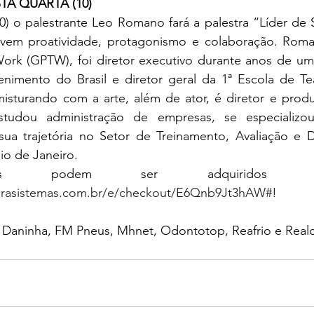
A QUARTA (10)
(10) o palestrante Leo Romano fará a palestra “Líder d
vem proatividade, protagonismo e colaboração. Romano
ork (GPTW), foi diretor executivo durante anos de uma 
nimento do Brasil e diretor geral da 1ª Escola de Tea
misturando com a arte, além de ator, é diretor e produ
estudou administração de empresas, se especializo
sua trajetória no Setor de Treinamento, Avaliação e
io de Janeiro. 
perasistemas.com.br/e/checkout/E6Qnb9Jt3hAW#
! 
a Daninha, FM Pneus, Mhnet, Odontotop, Reafrio e Realc