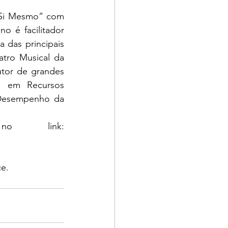
e Si Mesmo” com 
 é facilitador 
das principais 
tro Musical da 
tor de grandes 
u em Recursos 
 Desempenho da 
Os ingressos podem ser adquiridos no link: 
e. 