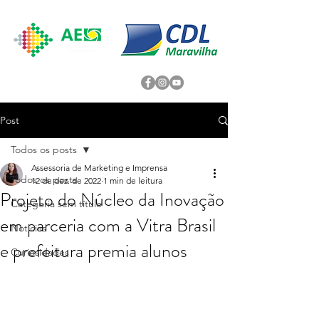
Post
Todos os posts
Assessoria de Marketing e Imprensa
Todos os posts
12 de dez. de 2022
1 min de leitura
Projeto do Núcleo da Inovação
Categoria sem título
em parceria com a Vitra Brasil
Noticias
e prefeitura premia alunos
Curiosidades