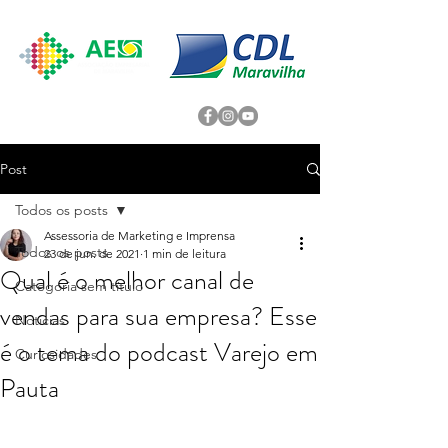
Post
Todos os posts
Assessoria de Marketing e Imprensa
Todos os posts
23 de jun. de 2021
1 min de leitura
Qual é o melhor canal de
Categoria sem título
vendas para sua empresa? Esse
Noticias
é o tema do podcast Varejo em
Curiosidades
Pauta