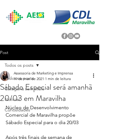
Post
Todos os posts
Assessoria de Marketing e Imprensa
Todos os posts
19 de mar. de 2021
1 min de leitura
Sábado Especial será amanhã
Categoria sem título
20/03 em Maravilha
Noticias
Núcleo de Desenvolvimento 
Curiosidades
Comercial de Maravilha propõe 
Sábado Especial para o dia 20/03 
Após três finais de semana de 