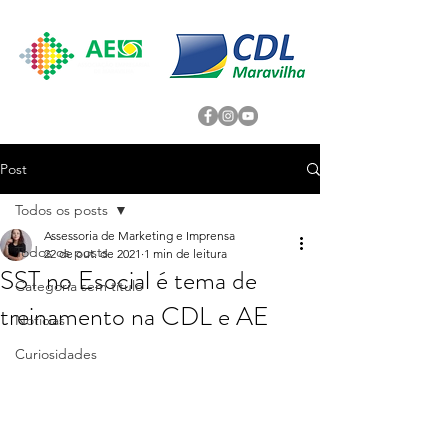
Post
Todos os posts
Assessoria de Marketing e Imprensa
Todos os posts
22 de out. de 2021
1 min de leitura
SST no Esocial é tema de
Categoria sem título
treinamento na CDL e AE
Noticias
Curiosidades