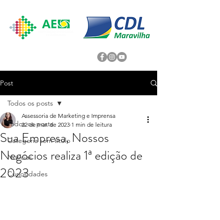
Post
Todos os posts
Assessoria de Marketing e Imprensa
Todos os posts
22 de mar. de 2023
1 min de leitura
Sua Empresa, Nossos
Categoria sem título
Negócios realiza 1ª edição de
Noticias
2023
Curiosidades