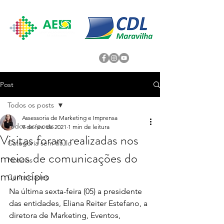
Post
Todos os posts
Assessoria de Marketing e Imprensa
Todos os posts
9 de fev. de 2021
1 min de leitura
Visitas foram realizadas nos
Categoria sem título
meios de comunicações do
Noticias
município
Curiosidades
Na última sexta-feira (05) a presidente 
das entidades, Eliana Reiter Estefano, a 
diretora de Marketing, Eventos, 