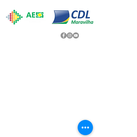
CDL e Associação Empresarial de Maravilha
Rua Jorge Lacerda, 85 - Centro
Maravilha - Santa Catarina - CEP:
89874-000
comunicacao@aemaravilha.com.br
49
3664-0414
/
98819-2633