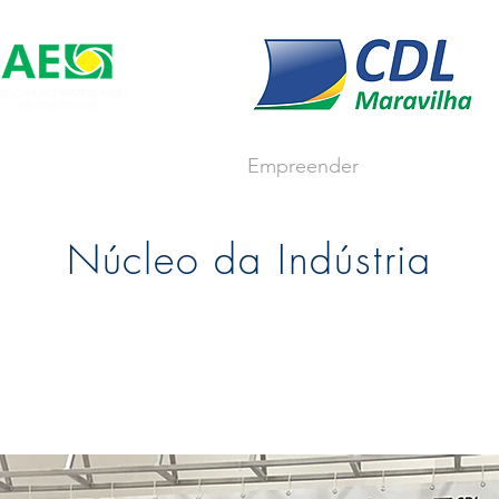
s
Soluções Empresariais
Empreender
Associe-se
Núcleo da Indústria
er empresas nucleadas, na busca de aperfeiçoamentos té
to ao cliente, tornando as empresas cada dia mais comp
 segmentos, além de estimular a valorização
sócio ambie