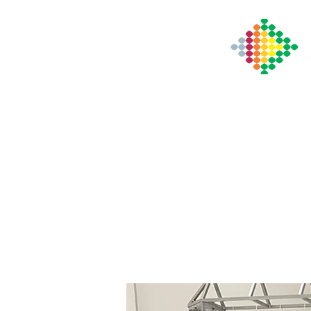
Início
Institucional
Notícia
A
missão
é desenvolv
Qualidade no atendimen
seus