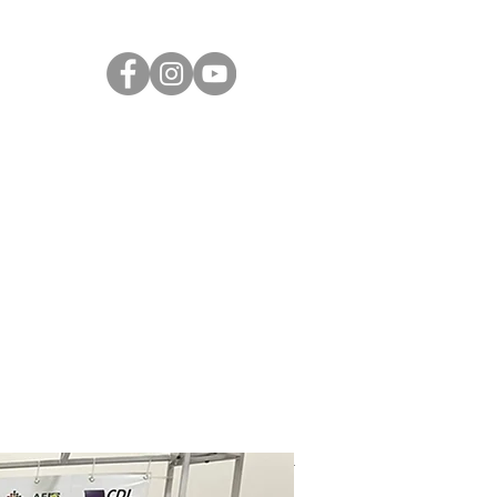
Transparência
Contato
LGPD
cnicos e
tecnológicos
.
etitivas e destaques em
ntal
.