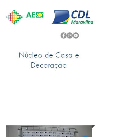
Núcleo de Casa e
Decoração
A
missão
é desenvolver o comércio
local trabalhando em cooperação,
tornando as empresas cada vez mais
competitivas e atrativas para seus
clientes, com inovações constantes,
qualidade na mão de obra, serviços
oferecidos e produtos ofertados.