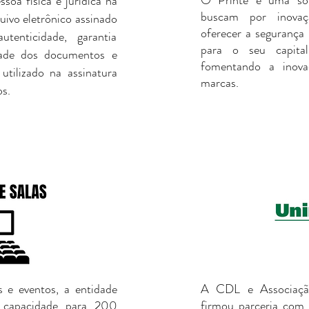
O Printe é uma sol
ssoa física e jurídica na
buscam por inovaç
uivo eletrônico assinado
oferecer a segurança
autenticidade, garantia
para o seu capital
idade dos documentos e
fomentando a inova
utilizado na assinatura
marcas.
os.
s e eventos, a entidade
A CDL e Associação
m capacidade para 200
firmou parceria co