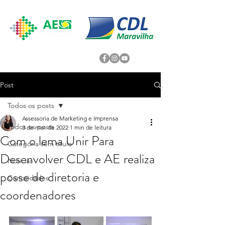
Post
Todos os posts
Assessoria de Marketing e Imprensa
Todos os posts
3 de mar. de 2022
1 min de leitura
Com o lema Unir Para
Categoria sem título
Desenvolver CDL e AE realiza
Noticias
posse de diretoria e
Curiosidades
coordenadores