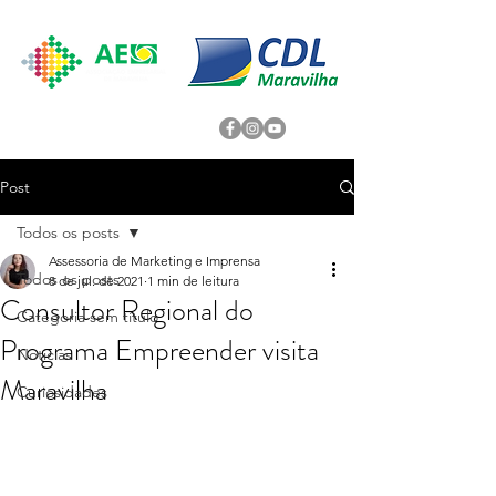
Post
Todos os posts
Assessoria de Marketing e Imprensa
Todos os posts
8 de jul. de 2021
1 min de leitura
Consultor Regional do
Categoria sem título
Programa Empreender visita
Noticias
Maravilha
Curiosidades