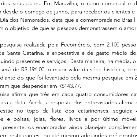
 dos seus pares. Em Maravilha, o ramo comercial e d
 desde o começo de junho, para receber os clientes e a
 Dia dos Namorados, data que é comemorada no Brasil 
com o objetivo de que as pessoas demonstrassem o amor 
e Santa Catarina, a expectativa é de gasto médio do
luindo presentes e serviços. Desta maneira, na média, 
erá de R$ 196,00, o maior valor da série histórica, co
diante do que foi levantado pela mesma pesquisa em 2
aram que despenderiam R$143,77.
ara a data. Ainda, a resposta dos entrevistados afirma
 estão no topo da lista dos catarinenses, seguida 
s e bolsas, joias, flores, livros e por último móvei
 presente, os enamorados ainda planejam complement
 em restaurantes  ou até mesmo adquiridos pré-pronto