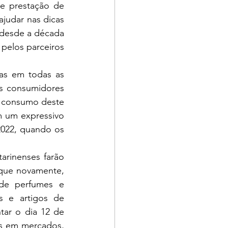
e prestação de 
judar nas dicas 
desde a década 
pelos parceiros 
s consumidores 
o consumo deste 
m um expressivo 
022, quando os 
 que novamente, 
de perfumes e 
s e artigos de 
ar o dia 12 de 
s em mercados, 