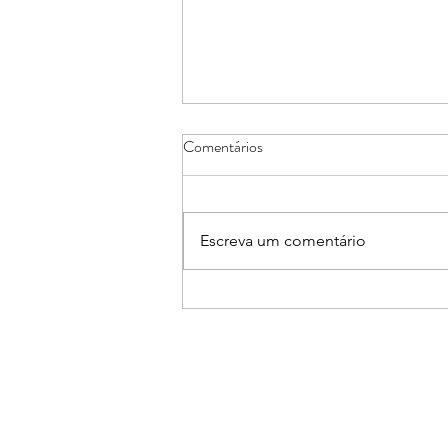
Comentários
Escreva um comentário
Núcleos de Casa e Decoração e
de Arquitetos e Engenheiros
promovem Workshop sobre Pisos
Aquecidos