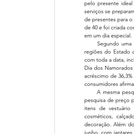
pelo presente ideal
serviços se preparam
de presentes para o
de 40 e foi criada 
em um dia especial.
	Segundo uma pesquisa realizada pela Fecomércio, com 2.100 pessoas em todas as 
regiões do Estado d
com toda a data, inc
Dia dos Namorados s
acréscimo de 36,3% 
consumidores afirm
	A mesma pesquisa afirma que três em cada quatro consumidores catarinenses farão 
pesquisa de preço p
itens de vestuário
cosméticos, calçado
decoração. Além do
junho, com jantares