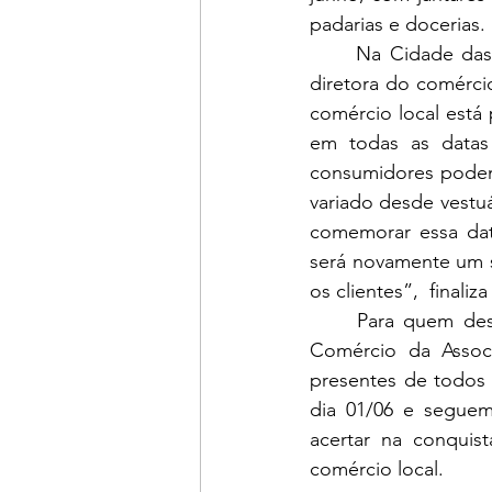
padarias e docerias.
	Na Cidade das Crianças, a expectativa de compra também é alta, conforme relata a 
diretora do comércio
comércio local está
em todas as datas
consumidores podem
variado desde vestuár
comemorar essa dat
será novamente um s
os clientes”,  finaliz
	Para quem deseja surpreender o namorado ou namorada nesta data, o Núcleo do 
Comércio da Associ
presentes de todos 
dia 01/06 e seguem 
acertar na conquist
comércio local.