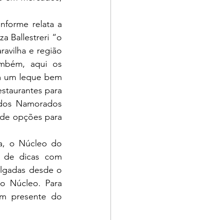
 Ballestreri “o 
avilha e região 
mbém, aqui os 
 um leque bem 
estaurantes para 
 dos Namorados 
de opções para 
 de dicas com 
lgadas desde o 
o Núcleo. Para 
um presente do 