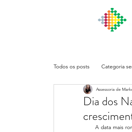
Início
Institucional
Notícia
Todos os posts
Categoria se
Assessoria de Mark
Dia dos N
crescimen
	A data mais romântica do ano se aproxima e os casais apaixonados iniciam as buscas 