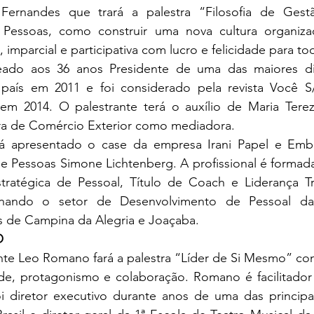
 Fernandes que trará a palestra “Filosofia de Gest
Pessoas, como construir uma nova cultura organizac
 imparcial e participativa com lucro e felicidade para to
ado aos 36 anos Presidente de uma das maiores dist
 país em 2011 e foi considerado pela revista Você S/
em 2014. O palestrante terá o auxílio de Maria Terez
a de Comércio Exterior como mediadora.  
rá apresentado o case da empresa Irani Papel e Emb
e Pessoas Simone Lichtenberg. A profissional é formada
atégica de Pessoal, Título de Coach e Liderança Tra
nando o setor de Desenvolvimento de Pessoal da 
 de Campina da Alegria e Joaçaba.
O 
ante Leo Romano fará a palestra “Líder de Si Mesmo” co
de, protagonismo e colaboração. Romano é facilitador 
 diretor executivo durante anos de uma das principa