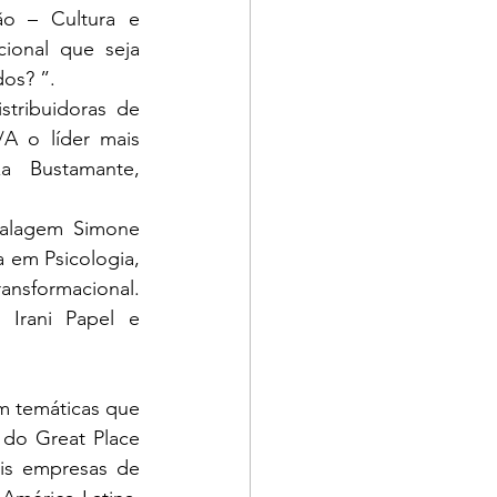
ão – Cultura e 
ional que seja 
dos? ”. 
ribuidoras de 
A o líder mais 
a  Bustamante, 
alagem Simone 
 em Psicologia, 
nsformacional. 
Irani Papel e 
m temáticas que 
do Great Place 
is empresas de 