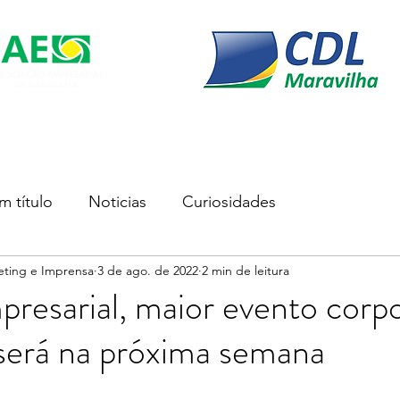
s
Soluções Empresariais
Empreender
Associe-se
m título
Noticias
Curiosidades
eting e Imprensa
3 de ago. de 2022
2 min de leitura
esarial, maior evento corpo
 será na próxima semana