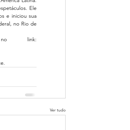
América Latina. 
spetáculos. Ele 
 e iniciou sua 
eral, no Rio de 
Os ingressos podem ser adquiridos no link: 
e. 
Ver tudo