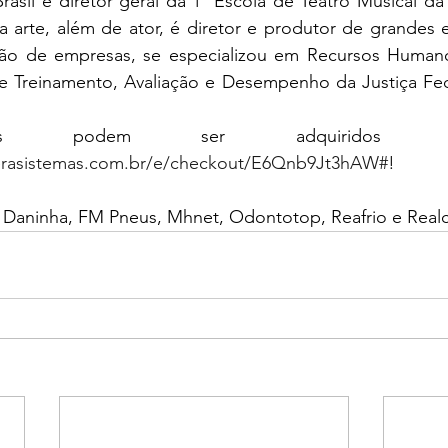
asil e diretor geral da 1ª Escola de Teatro Musical da 
 arte, além de ator, é diretor e produtor de grandes e
ão de empresas, se especializou em Recursos Humanos
 de Treinamento, Avaliação e Desempenho da Justiça Fed
perasistemas.com.br/e/checkout/E6Qnb9Jt3hAW#
! 
a Daninha, FM Pneus, Mhnet, Odontotop, Reafrio e Realc