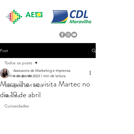
Post
Todos os posts
Assessoria de Marketing e Imprensa
Todos os posts
6 de abr. de 2023
1 min de leitura
Maravilhe-se visita Martec no
Categoria sem título
dia 19 de abril
Noticias
Curiosidades