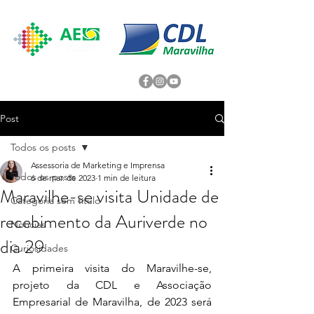
Post
Todos os posts
Assessoria de Marketing e Imprensa
Todos os posts
6 de mar. de 2023
1 min de leitura
Maravilhe-se visita Unidade de
Categoria sem título
recebimento da Auriverde no
Noticias
dia 29
Curiosidades
A primeira visita do Maravilhe-se, 
projeto da CDL e Associação 
Empresarial de Maravilha, de 2023 será 