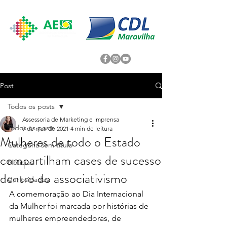
Post
Todos os posts
Assessoria de Marketing e Imprensa
Todos os posts
9 de mar. de 2021
4 min de leitura
Mulheres de todo o Estado
Categoria sem título
compartilham cases de sucesso
Noticias
dentro do associativismo
Curiosidades
A comemoração ao Dia Internacional 
da Mulher foi marcada por histórias de 
mulheres empreendedoras, de 