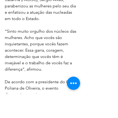
parabenizou as mulheres pelo seu dia 
e enfatizou a atuação das nucleadas 
em todo o Estado.
“Sinto muito orgulho dos núcleos das 
mulheres. Acho que vocês são 
inquietantes, porque vocês fazem 
acontecer. Essa garra, coragem, 
determinação que vocês têm é 
invejável e o trabalho de vocês faz a 
diferença”, afirmou.
De acordo com a presidente do CEME, 
Poliana de Oliveira, o evento 
demonstrou, mais uma vez, a 
representatividade, o potencial 
empreendedor e o perfil de liderança 
das mulheres catarinenses.