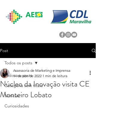
Post
Todos os posts
Assessoria de Marketing e Imprensa
Todos os posts
14 de abr. de 2022
1 min de leitura
Núcleo da Inovação visita CE
Categoria sem título
Monteiro Lobato
Noticias
Curiosidades