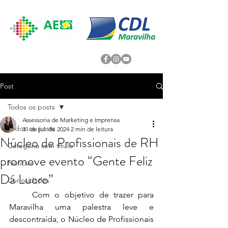
Post
Todos os posts
Assessoria de Marketing e Imprensa
Todos os posts
31 de jul. de 2024
2 min de leitura
Núcleo de Profissionais de RH
Categoria sem título
promove evento “Gente Feliz
Noticias
Dá Lucro”
Curiosidades
	Com o objetivo de trazer para 
Maravilha uma palestra leve e 
descontraída, o Núcleo de Profissionais 