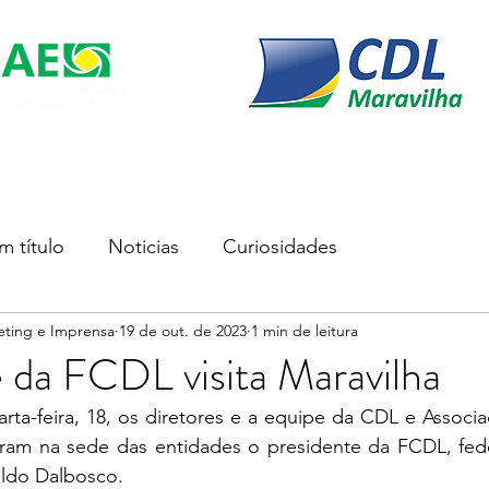
s
Soluções Empresariais
Empreender
Associe-se
m título
Noticias
Curiosidades
eting e Imprensa
19 de out. de 2023
1 min de leitura
 da FCDL visita Maravilha
ram na sede das entidades o presidente da FCDL, fede
ildo Dalbosco.