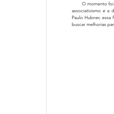
	O momento foi uma oportunidade para a discussão de pautas importantes voltadas ao 
associativismo e a 
Paulo Hubner, essa 
buscar melhorias par