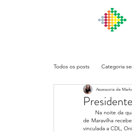
Início
Institucional
Notícia
Todos os posts
Categoria se
Assessoria de Mark
Presidente
	Na noite da quarta-feira, 18, os diretores e a equipe da CDL e Associação Empresarial 
de Maravilha recebe
vinculada a CDL, On