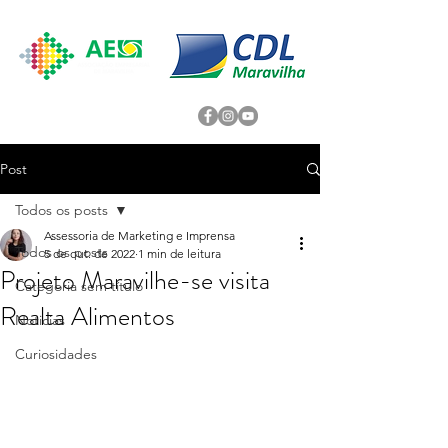
Post
Todos os posts
Assessoria de Marketing e Imprensa
Todos os posts
5 de out. de 2022
1 min de leitura
Projeto Maravilhe-se visita
Categoria sem título
Realta Alimentos
Noticias
Curiosidades